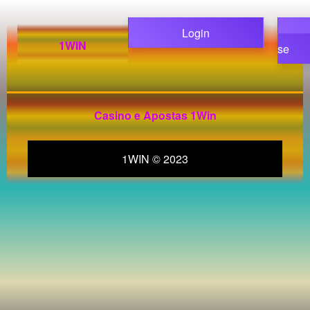
Login
1WIN
se
Casino e Apostas 1Win
1WIN © 2023